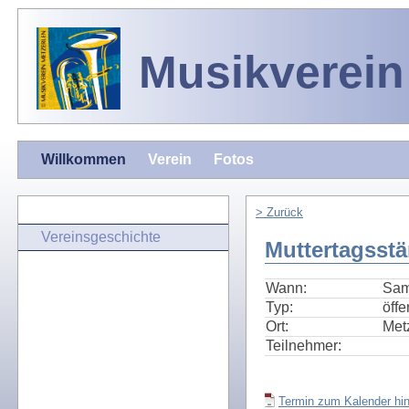
Musikverein
Willkommen
Verein
Fotos
> Zurück
Vereinsgeschichte
Muttertagsstä
Wann:
Sam
Typ:
öffe
Ort:
Met
Teilnehmer:
Termin zum Kalender hin