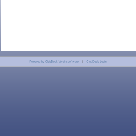
Powered by ClubDesk Vereinssoftware
|
ClubDesk Login