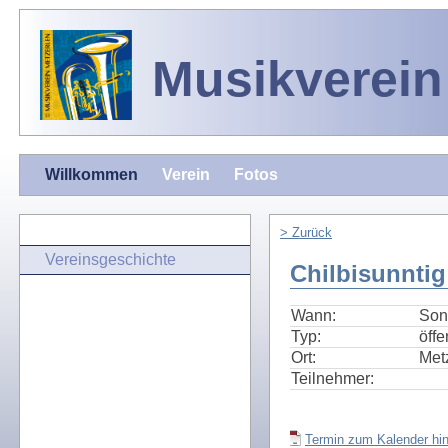
Musikverein
Willkommen
Verein
Fotos
> Zurück
Vereinsgeschichte
Chilbisunntig
Wann:
Son
Typ:
öffe
Ort:
Met
Teilnehmer:
Termin zum Kalender hin